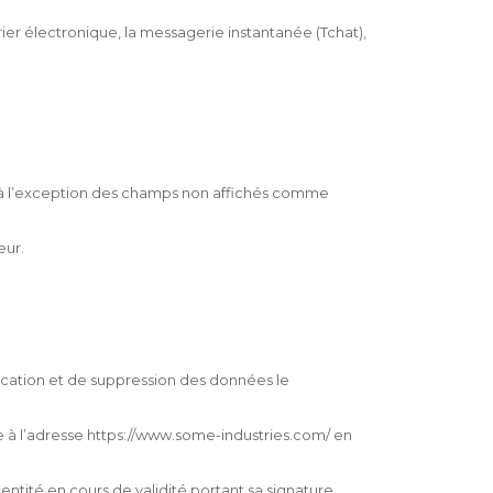
ier électronique, la messagerie instantanée (Tchat),
à l’exception des champs non affichés comme
eur.
ification et de suppression des données le
ble à l’adresse https://www.some-industries.com/ en
tité en cours de validité portant sa signature.