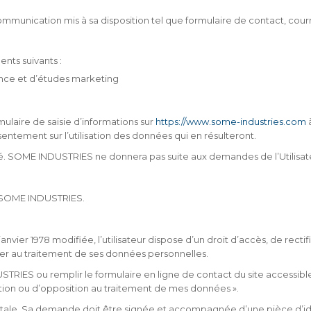
mmunication mis à sa disposition tel que formulaire de contact, courr
nts suivants :
ence et d’études marketing
mulaire de saisie d’informations sur
https://www.some-industries.com
entement sur l’utilisation des données qui en résulteront.
yé. SOME INDUSTRIES ne donnera pas suite aux demandes de l’Utilisat
e SOME INDUSTRIES.
anvier 1978 modifiée, l’utilisateur dispose d’un droit d’accès, de rect
er au traitement de ses données personnelles.
INDUSTRIES ou remplir le formulaire en ligne de contact du site accessi
ation ou d’opposition au traitement de mes données ».
stale. Sa demande doit être signée et accompagnée d’une pièce d’iden