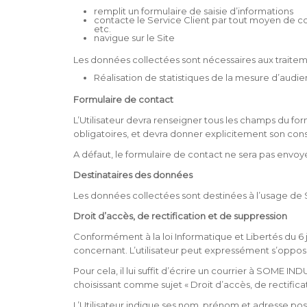
remplit un formulaire de saisie d’informations
contacte le Service Client par tout moyen de co
etc.
navigue sur le Site
Les données collectées sont nécessaires aux traiteme
Réalisation de statistiques de la mesure d’audi
Formulaire de contact
L’Utilisateur devra renseigner tous les champs du for
obligatoires, et devra donner explicitement son cons
A défaut, le formulaire de contact ne sera pas envo
Destinataires des données
Les données collectées sont destinées à l’usage d
Droit d’accès, de rectification et de suppression
Conformément à la loi Informatique et Libertés du 6 j
concernant. L’utilisateur peut expressément s’oppos
Pour cela, il lui suffit d’écrire un courrier à SOME 
choisissant comme sujet « Droit d’accès, de rectific
L’Utilisateur indique ses nom, prénom et adresse po