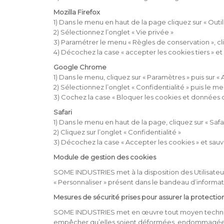
Mozilla Firefox
1) Dans le menu en haut de la page cliquez sur « Outils
2) Sélectionnez l’onglet « Vie privée »
3) Paramétrer le menu « Règles de conservation », cliq
4) Décochez la case « accepter les cookies tiers » e
Google Chrome
1) Dans le menu, cliquez sur « Paramètres » puis sur «
2) Sélectionnez l’onglet « Confidentialité » puis le 
3) Cochez la case « Bloquer les cookies et données de
Safari
1) Dans le menu en haut de la page, cliquez sur « Safar
2) Cliquez sur l’onglet « Confidentialité »
3) Décochez la case « Accepter les cookies » et sa
Module de gestion des cookies
SOME INDUSTRIES met à la disposition des Utilisateur
« Personnaliser » présent dans le bandeau d’informat
Mesures de sécurité prises pour assurer la protecti
SOME INDUSTRIES met en œuvre tout moyen technique
empêcher qu’elles soient déformées, endommagées, 