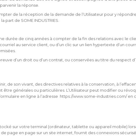
i parvenir la réponse.
r de la réception de la demande de l’Utilisateur pour y répondre. A l
 la part de SOME INDUSTRIES.
urée de cinq années à compter de la fin des relations avec le clien
 courriel au service client, ou d’un clic sur un lien hypertexte d’un co
ymisées.
preuve d’un droit ou d’un contrat, ou conservées au titre du respect 
nir, de son vivant, des directives relatives à la conservation, à l’ef
 être générales ou particulières. L’Utilisateur peut modifier ou révoq
 formulaire en ligne à l’adresse https://www.some-industries.com/ en
stocké sur votre terminal (ordinateur, tablette ou appareil mobile) lor
r de page en page sur un site internet, fournit des connexions sécuris