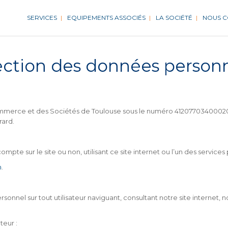
SERVICES
EQUIPEMENTS ASSOCIÉS
LA SOCIÉTÉ
NOUS 
ection des données personn
erce et des Sociétés de Toulouse sous le numéro 41207703400020 et
rard.
te sur le site ou non, utilisant ce site internet ou l’un des services 
m
.
rsonnel sur tout utilisateur naviguant, consultant notre site internet
teur :