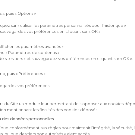
 », puis « Options »
uez sur « utiliser les paramètres personnalisés pour l’historique »
t sauvegardez vos préférences en cliquant sur « OK ».
 Afficher les paramètres avancés »
menu « Paramètres de contenus ».
 sites tiers » et sauvegardez vos préférences en cliquant sur « OK ».
i », puis « Préférences »
uvegardez vos préférences.
s du Site un module leur permettant de s’opposer aux cookies déposés 
ion mentionnant les finalités des cookies déposés.
on des données personnelles
 conformément aux règles pour maintenir l’intégrité, la sécurité, 
ou que des tiers non autorisés y aient accès.