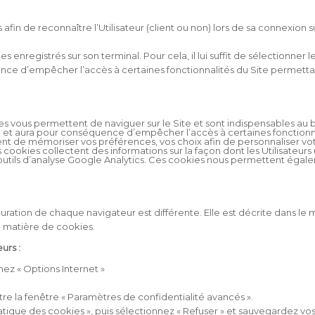
fin de reconnaître l’Utilisateur (client ou non) lors de sa connexion su
s enregistrés sur son terminal. Pour cela, il lui suffit de sélectionne
ce d’empêcher l’accès à certaines fonctionnalités du Site permetta
es vous permettent de naviguer sur le Site et sont indispensables au
Site et aura pour conséquence d’empêcher l’accès à certaines fonctionn
nt de mémoriser vos préférences, vos choix afin de personnaliser vot
cookies collectent des informations sur la façon dont les Utilisateurs u
les outils d’analyse Google Analytics. Ces cookies nous permettent éga
guration de chaque navigateur est différente. Elle est décrite dans l
n matière de cookies.
urs :
nnez « Options Internet »
itre la fenêtre « Paramètres de confidentialité avancés ».
atique des cookies », puis sélectionnez « Refuser » et sauvegardez vos