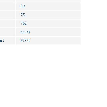
98
7.5
762
32199
e :
27321