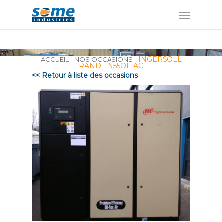
Panneau de gestion des cookies
INGERSOLL
ACCUEIL
-
NOS OCCASIONS
-
RAND - N55OF-AC
<< Retour à liste des occasions