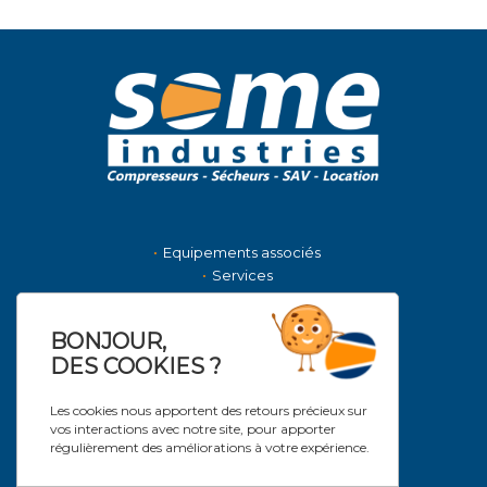
Equipements associés
Services
La société
Nous contacter
BONJOUR,
Actualités
DES COOKIES ?
NOS MARQUES DISTRIBUÉES
Les cookies nous apportent des retours précieux sur
vos interactions avec notre site, pour apporter
INGERSOLL RAND
régulièrement des améliorations à votre expérience.
DONALDSON