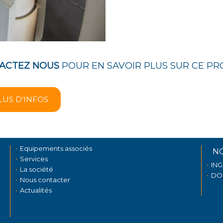
ACTEZ NOUS
POUR EN SAVOIR PLUS SUR CE PR
LUS D'INFOS
Equipements associés
N
Services
IN
La société
DO
Nous contacter
Actualités