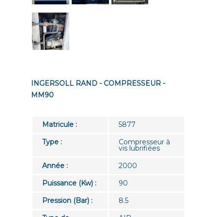
INGERSOLL RAND - COMPRESSEUR -
MM90
Matricule :
5877
Type :
Compresseur à
vis lubrifiées
Année :
2000
Puissance (Kw) :
90
Pression (Bar) :
8.5