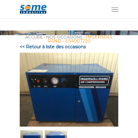
Panneau de gestion des cookies
INGERSOLL
ACCUEIL
-
NOS OCCASIONS
-
RAND - ES400T220
<< Retour à liste des occasions