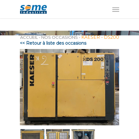
Panneau de gestion des cookies
KAESER - DS200
ACCUEIL
-
NOS OCCASIONS
-
<< Retour à liste des occasions