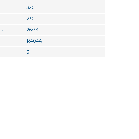
320
230
 :
26/34
R404A
3