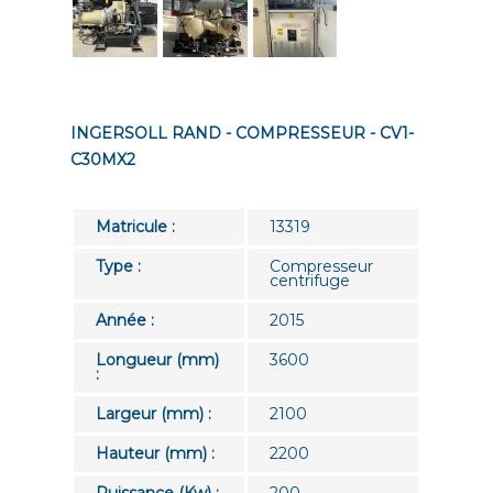
INGERSOLL RAND - COMPRESSEUR - CV1-
C30MX2
Matricule :
13319
Type :
Compresseur
centrifuge
Année :
2015
Longueur (mm)
3600
:
Largeur (mm) :
2100
Hauteur (mm) :
2200
Puissance (Kw) :
200