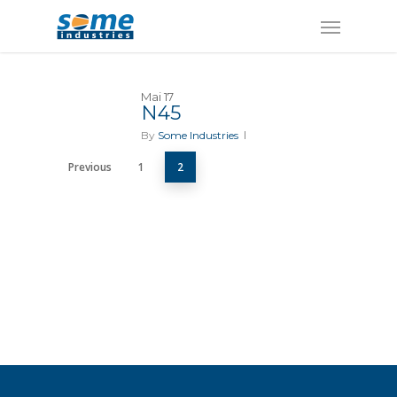
Panneau de gestion des cookies
Mai
17
N45
By
Some Industries
Previous
1
2